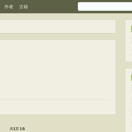
作者
古籍
共
页
条
1
1