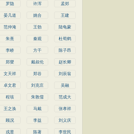
罗隐
许浑
孟郊
晏几道
姚合
王建
范仲淹
王勃
陆龟蒙
朱熹
秦观
杜荀鹤
李峤
方干
陈子昂
郑燮
戴叔伦
赵长卿
文天祥
郑谷
刘辰翁
卓文君
刘克庄
吴融
程垓
朱敦儒
范成大
王之涣
马戴
张孝祥
顾况
李益
刘义庆
戎昱
陈著
李世民