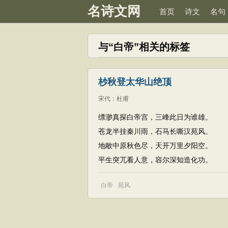
名诗文网
首页
诗文
名句
与“白帝”相关的标签
杪秋登太华山绝顶
宋代
：
杜甫
缥渺真探白帝宫，三峰此日为谁雄。
苍龙半挂秦川雨，石马长嘶汉苑风。
地敞中原秋色尽，天开万里夕阳空。
平生突兀看人意，容尔深知造化功。
白帝
苑风