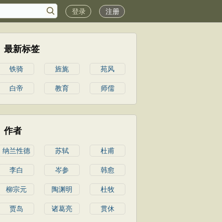
登录
注册
最新标签
铁骑
旌旄
苑风
白帝
教育
师儒
作者
纳兰性德
苏轼
杜甫
李白
岑参
韩愈
柳宗元
陶渊明
杜牧
贾岛
诸葛亮
贯休