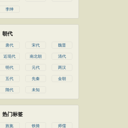
李绅
朝代
唐代
宋代
魏晋
近现代
南北朝
清代
明代
元代
两汉
五代
先秦
金朝
隋代
未知
热门标签
旌旄
铁骑
师儒