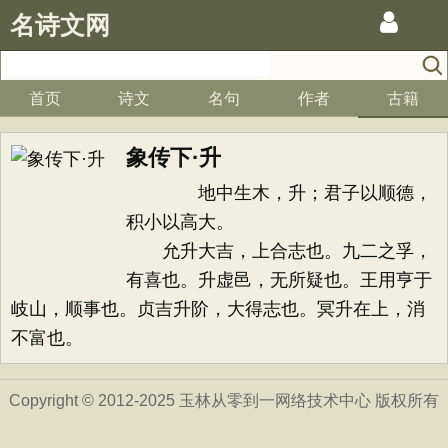
名诗文网
首页
诗文
名句
作者
古籍
象传下·升
地中生木，升；君子以顺德，
积小以高大。
允升大吉，上合志也。九二之孚，
有喜也。升虚邑，无所疑也。王用亨于
岐山，顺事也。贞吉升阶，大得志也。冥升在上，消
不富也。
Copyright © 2012-2025 玉林从零到一网络技术中心 版权所有