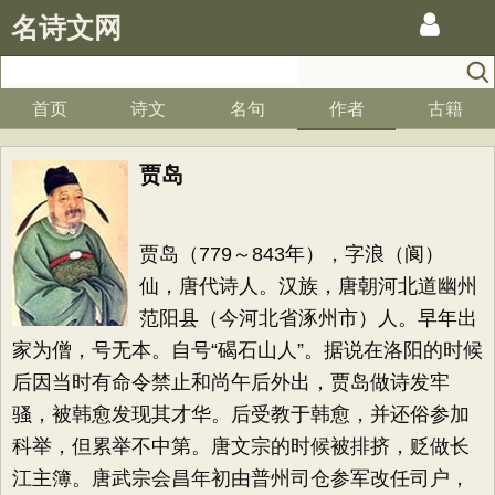
名诗文网
首页
诗文
名句
作者
古籍
贾岛
贾岛（779～843年），字浪（阆）
仙，唐代诗人。汉族，唐朝河北道幽州
范阳县（今河北省涿州市）人。早年出
家为僧，号无本。自号“碣石山人”。据说在洛阳的时候
后因当时有命令禁止和尚午后外出，贾岛做诗发牢
骚，被韩愈发现其才华。后受教于韩愈，并还俗参加
科举，但累举不中第。唐文宗的时候被排挤，贬做长
江主簿。唐武宗会昌年初由普州司仓参军改任司户，